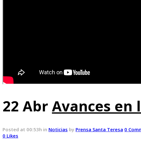
22 Abr
Avances en l
Posted at 00:53h
in
Noticias
by
Prensa Santa Teresa
0 Com
0
Likes