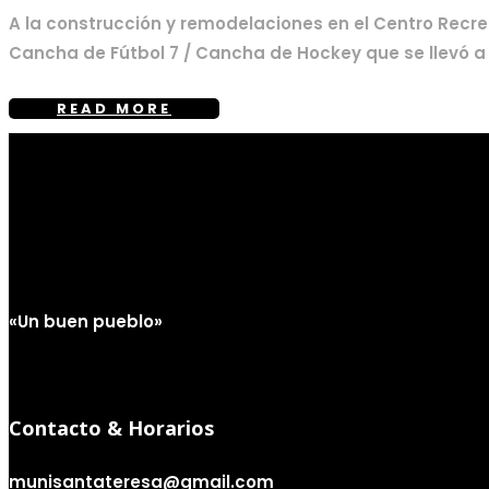
A la construcción y remodelaciones en el Centro Recreat
Cancha de Fútbol 7 / Cancha de Hockey que se llevó a c
READ MORE
«Un buen pueblo»
Contacto & Horarios
munisantateresa@gmail.com