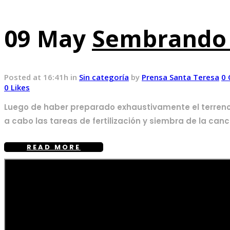
09 May
Sembrando 
Posted at 16:41h
in
Sin categoría
by
Prensa Santa Teresa
0
0
Likes
Luego de haber preparado exhaustivamente el terreno (e
a cabo las tareas de fertilización y siembra de la canc
READ MORE