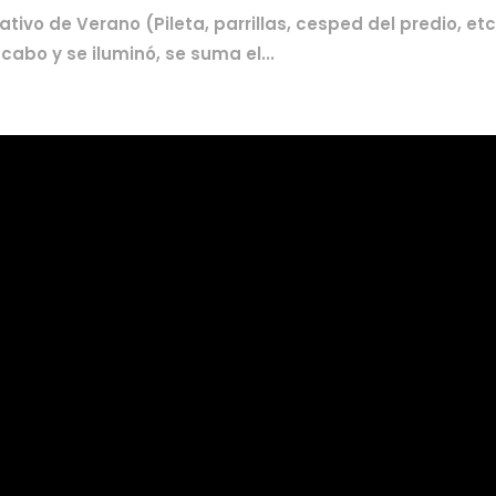
ivo de Verano (Pileta, parrillas, cesped del predio, etc)
abo y se iluminó, se suma el...