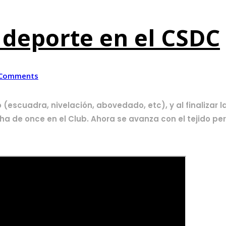
deporte en el CSDC
 Comments
scuadra, nivelación, abovedado, etc), y al finalizar la
ha de once en el Club. Ahora se avanza con el tejido peri