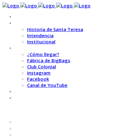
INICIO
MUNICIPALIDAD
Historia de Santa Teresa
Intendencia
Institucional
DESCUBRÍ SANTA TERESA
¿Cómo llegar?
Fábrica de BigBags
Club Colonial
Instagram
Facebook
Canal de YouTube
GALERÍA DE FOTOS
CONTACTO
INICIO
MUNICIPALIDAD
HISTORIA DE SANTA TERESA
INTENDENCIA
INSTITUCIONAL