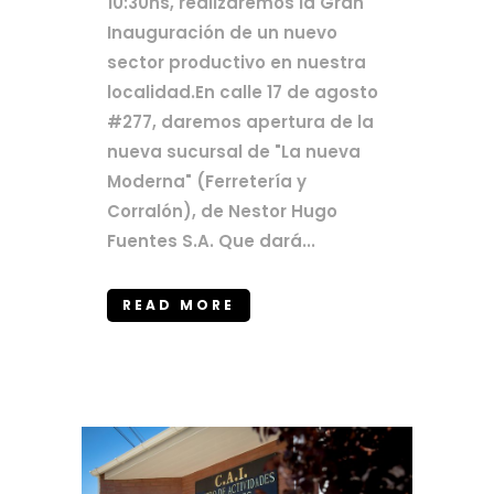
10:30hs, realizaremos la Gran
Inauguración de un nuevo
sector productivo en nuestra
localidad.En calle 17 de agosto
#277, daremos apertura de la
nueva sucursal de "La nueva
Moderna" (Ferretería y
Corralón), de Nestor Hugo
Fuentes S.A. Que dará...
READ MORE