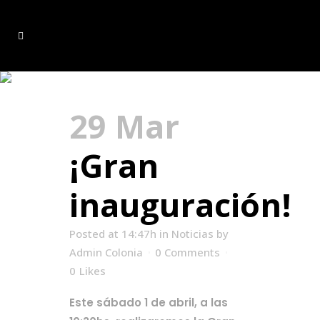
inauguracion Tag
29 Mar
¡Gran
inauguración!
Posted at 14:47h
in
Noticias
by
Admin Colonia
0 Comments
0
Likes
Este sábado 1 de abril, a las