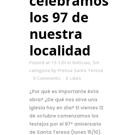
celebramos
los 97 de
nuestra
localidad
Posted at 15:12h
in
Noticias
,
Sin
categoría
by
Prensa Santa Teresa
0 Comments
0
Likes
¿Por qué es importante ésta
obra? ¿De qué nos sirve una
iglesia hoy en día? El viernes 12
de octubre comenzamos los
festejos por el 97º aniversario
de Santa Teresa (lunes 15/10).