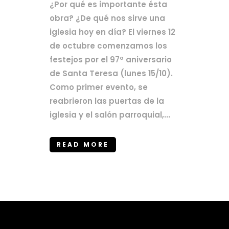
¿Por qué es importante ésta
obra? ¿De qué nos sirve una
iglesia hoy en día? El viernes 12
de octubre comenzamos los
festejos por el 97º aniversario
de Santa Teresa (lunes 15/10).
Como primer evento, se
reabrieron las puertas de la
iglesia y el salón parroquial,...
READ MORE