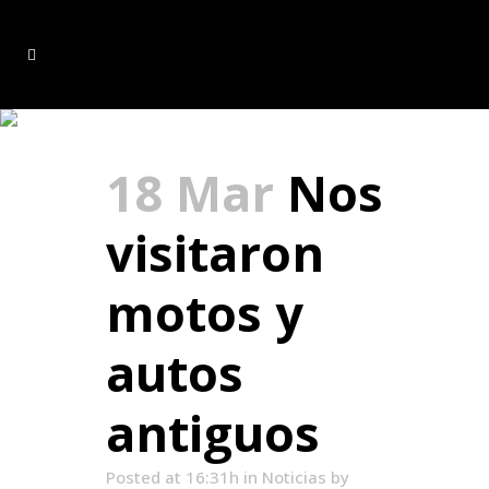
aniversario Tag
18 Mar
Nos
visitaron
motos y
autos
antiguos
Posted at 16:31h
in
Noticias
by