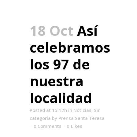
18 Oct
Así
celebramos
los 97 de
nuestra
localidad
Posted at 15:12h
in
Noticias
,
Sin
categoría
by
Prensa Santa Teresa
0 Comments
0
Likes