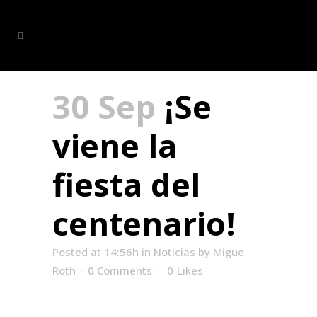
30 Sep
¡Se
viene la
fiesta del
centenario!
Posted at 14:56h
in
Noticias
by
Migue
Roth
0 Comments
0
Likes