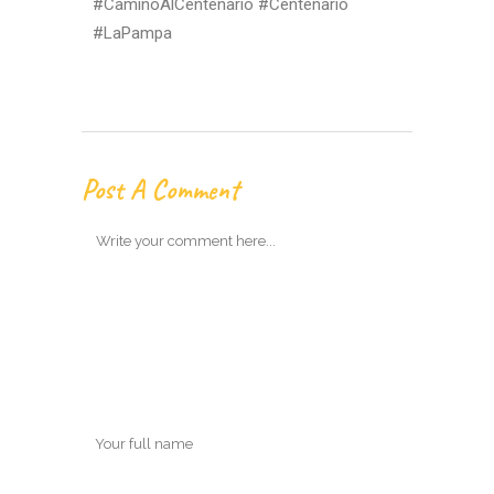
#CaminoAlCentenario
#Centenario
#LaPampa
Post A Comment