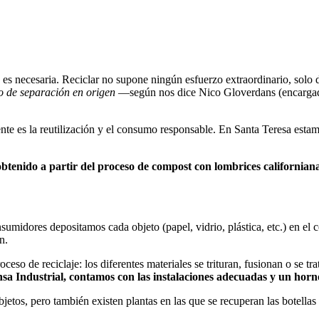
 es necesaria. Reciclar no supone ningún esfuerzo extraordinario, solo 
po de separación en origen
—según nos dice Nico Gloverdans (encargad
te es la reutilización y el consumo responsable. En Santa Teresa estam
obtenido a partir del proceso de compost con lombrices californian
nsumidores depositamos cada objeto (papel, vidrio, plástica, etc.) en el
n.
oceso de reciclaje: los diferentes materiales se trituran, fusionan o se t
sa Industrial, contamos con las instalaciones adecuadas y un horn
etos, pero también existen plantas en las que se recuperan las botellas e