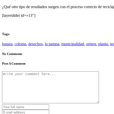
¿Qué otro tipo de resultados surgen con el proceso correcto de recicla
[layerslider id=»13″]
Tags:
basura
,
colonia
,
desechos
,
la pampa
,
municipalidad
,
origen
,
planta
,
re
No Comments
Post A Comment