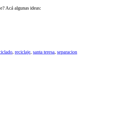
je? Acá algunas ideas:
ciclado
,
reciclaje
,
santa teresa
,
separacion