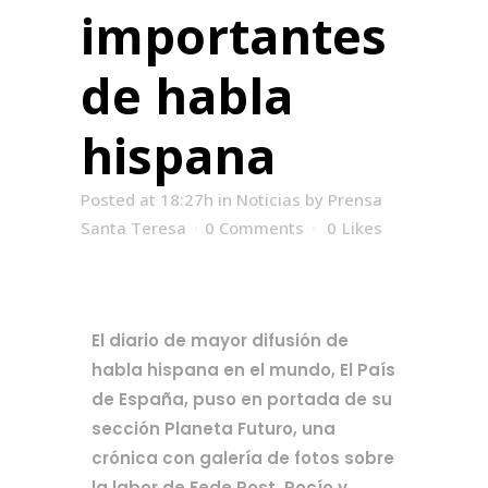
importantes
de habla
hispana
Posted at 18:27h
in
Noticias
by
Prensa
Santa Teresa
0 Comments
0
Likes
El diario de mayor difusión de 
habla hispana en el mundo, El País 
de España, puso en portada de su 
sección Planeta Futuro, una 
crónica con galería de fotos sobre 
la labor de Fede Rost, Rocío y 