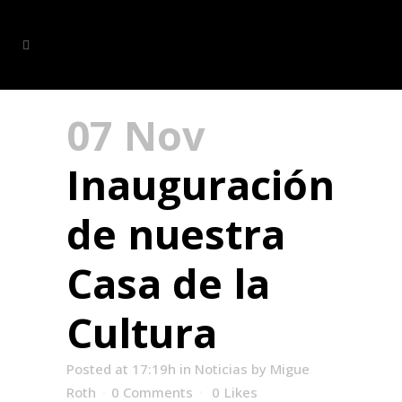
07 Nov
Inauguración
de nuestra
Casa de la
Cultura
Posted at 17:19h
in
Noticias
by
Migue
Roth
0 Comments
0
Likes