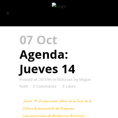
07 Oct
Agenda:
Jueves 14
Posted at 20:59h
in
Noticias
by
Migue
Roth
0 Comments
0
Likes
Jueves 14: Inauguración oficial de la Casa de la
Cultura & lanzamiento del Programa
Latinoamericano de Residencias Artísticas