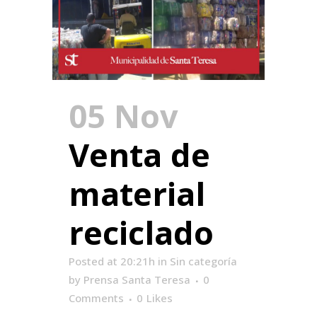
05 Nov
Venta de
material
reciclado
Posted at 20:21h
in
Sin categoría
by
Prensa Santa Teresa
0
Comments
0
Likes