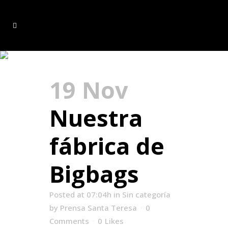
trabajo Tag
19 Nov
Nuestra
fábrica de
Bigbags
Posted at 07:04h
in
Sin categoría
by
Prensa Santa Teresa
0
Comments
0
Likes