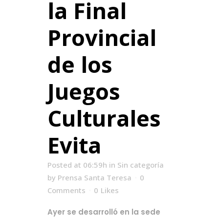
la Final
Provincial
de los
Juegos
Culturales
Evita
Posted at 06:59h
in
Sin categoría
by
Prensa Santa Teresa
0
Comments
0
Likes
Ayer se desarrolló en la sede