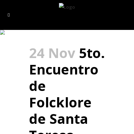
quinto Tag
24 Nov
5to.
Encuentro
de
Folcklore
de Santa