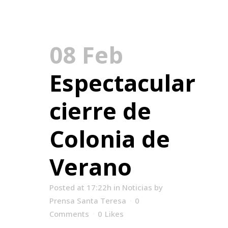
08 Feb
Espectacular
cierre de
Colonia de
Verano
Posted at 17:22h
in
Noticias
by
Prensa Santa Teresa
0
Comments
0
Likes