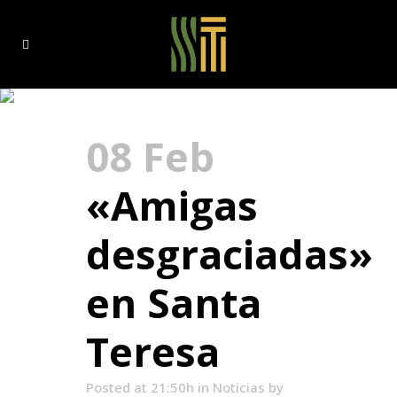
pileta Tag
08 Feb
«Amigas
desgraciadas»
en Santa
Teresa
Posted at 21:50h
in
Noticias
by