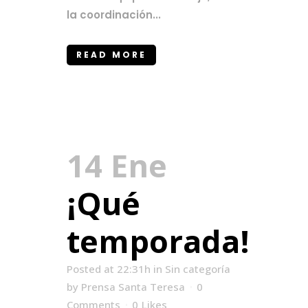
la coordinación...
READ MORE
14 Ene
¡Qué
temporada!
Posted at 22:31h
in
Sin categoría
by
Prensa Santa Teresa
0
Comments
0
Likes