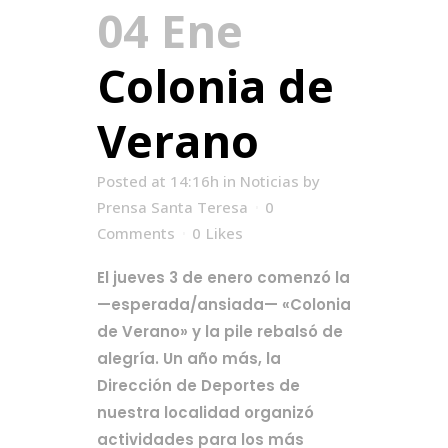
04 Ene
Colonia de
Verano
Posted at 14:16h
in
Noticias
by
Prensa Santa Teresa
0
Comments
0
Likes
El jueves 3 de enero comenzó la
—esperada/ansiada— «Colonia
de Verano» y la pile rebalsó de
alegría. Un año más, la
Dirección de Deportes de
nuestra localidad organizó
actividades para los más