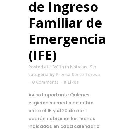
de Ingreso
Familiar de
Emergencia
(IFE)
Posted at 13:01h
in
Noticias
,
Sin
categoría
by
Prensa Santa Teresa
0 Comments
0
Likes
Aviso importante Quienes
eligieron su medio de cobro
entre el 16 y el 20 de abril
podrán cobrar en las fechas
indicadas en cada calendario