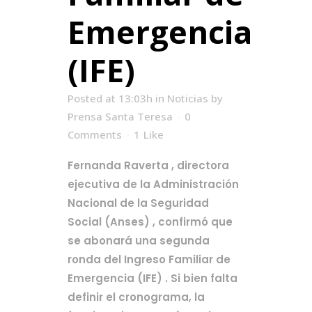
Emergencia
(IFE)
Posted at 13:03h
in
Noticias
by
Prensa Santa Teresa
0
Comments
1
Like
Fernanda Raverta , directora
ejecutiva de la Administración
Nacional de la Seguridad
Social (Anses) , confirmó que
se abonará una segunda
ronda del Ingreso Familiar de
Emergencia (IFE) . Si bien falta
definir el cronograma, la