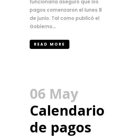
funcionaria aseguró que los
pagos comenzaron el lunes 8
de junio. Tal como publicó el
Gobierno...
READ MORE
06 May
Calendario
de pagos