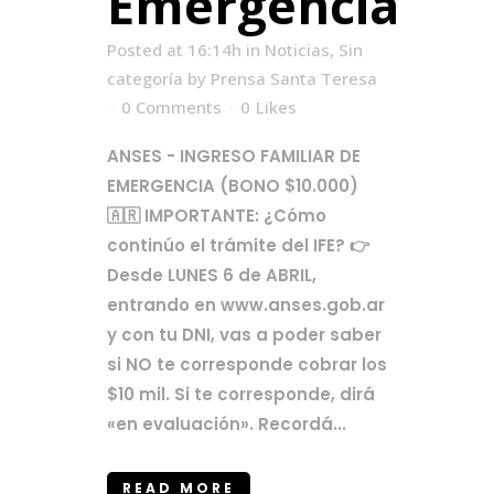
Emergencia
Posted at 16:14h
in
Noticias
,
Sin
categoría
by
Prensa Santa Teresa
0 Comments
0
Likes
ANSES - INGRESO FAMILIAR DE
EMERGENCIA (BONO $10.000)
🇦🇷 IMPORTANTE: ¿Cómo
continúo el trámite del IFE? 👉
Desde LUNES 6 de ABRIL,
entrando en www.anses.gob.ar
y con tu DNI, vas a poder saber
si NO te corresponde cobrar los
$10 mil. Si te corresponde, dirá
«en evaluación». Recordá...
READ MORE