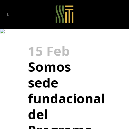
no-ficcion Tag
15 Feb
Somos
sede
fundacional
del