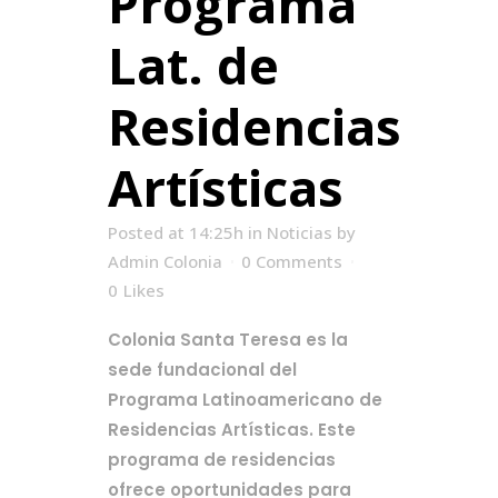
Programa
Lat. de
Residencias
Artísticas
Posted at 14:25h
in
Noticias
by
Admin Colonia
0 Comments
0
Likes
Colonia Santa Teresa es la
sede fundacional del
Programa Latinoamericano de
Residencias Artísticas. Este
programa de residencias
ofrece oportunidades para