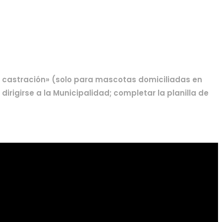
 castración» (solo para mascotas domiciliadas en
rigirse a la Municipalidad; completar la planilla de