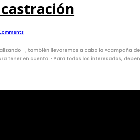
castración
 Comments
ealizando—, también llevaremos a cabo la «campaña de
tener en cuenta: · Para todos los interesados, deben di