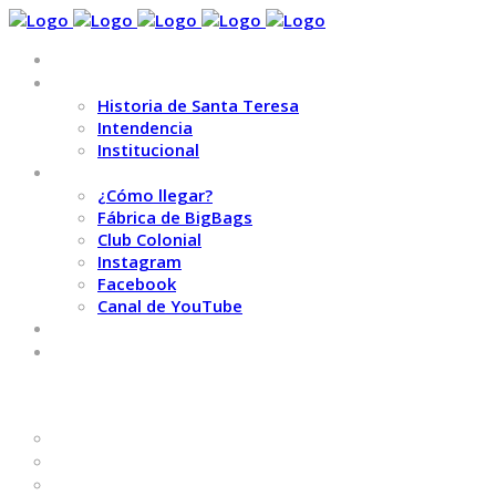
INICIO
MUNICIPALIDAD
Historia de Santa Teresa
Intendencia
Institucional
DESCUBRÍ SANTA TERESA
¿Cómo llegar?
Fábrica de BigBags
Club Colonial
Instagram
Facebook
Canal de YouTube
GALERÍA DE FOTOS
CONTACTO
INICIO
MUNICIPALIDAD
HISTORIA DE SANTA TERESA
INTENDENCIA
INSTITUCIONAL