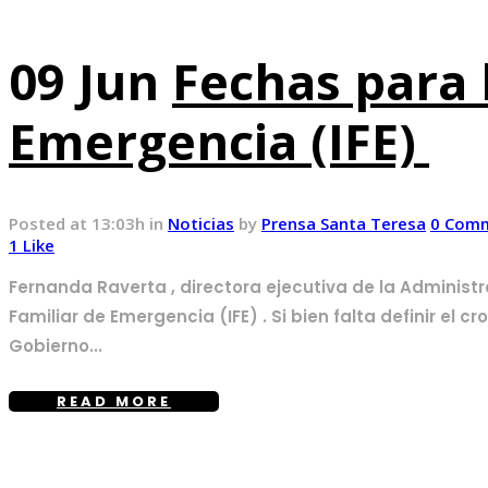
09 Jun
Fechas para 
Emergencia (IFE)
Posted at 13:03h
in
Noticias
by
Prensa Santa Teresa
0 Com
1
Like
Fernanda Raverta , directora ejecutiva de la Administ
Familiar de Emergencia (IFE) . Si bien falta definir el
Gobierno...
READ MORE