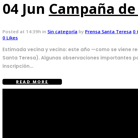
04 Jun
Campaña de 
Posted at 14:39h
in
Sin categoría
by
Prensa Santa Teresa
0
0
Likes
Estimada vecina y vecino: este año —como se viene r
Santa Teresa). Algunas observaciones importantes para 
inscripción...
READ MORE