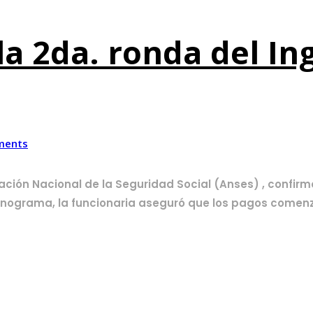
la 2da. ronda del In
ments
ración Nacional de la Seguridad Social (Anses) , confi
 cronograma, la funcionaria aseguró que los pagos comenz