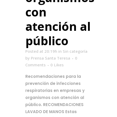
con
atención al
público
Posted at 20:19h
in
Sin categoría
by
Prensa Santa Teresa
0
Comments
0
Likes
Recomendaciones para la
prevención de infecciones
respiratorias en empresas y
organismos con atención al
público. RECOMENDACIONES
LAVADO DE MANOS Estas