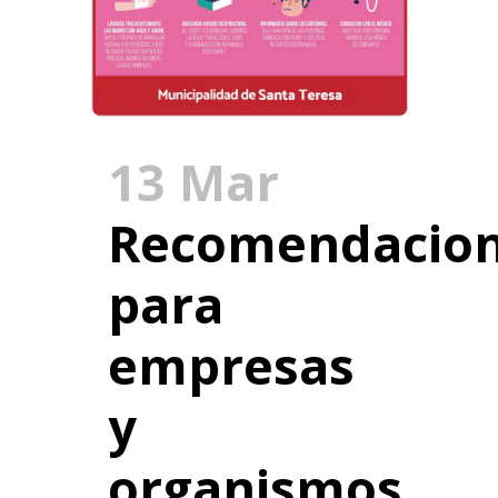
13 Mar
Recomendacio
para
empresas
y
organismos