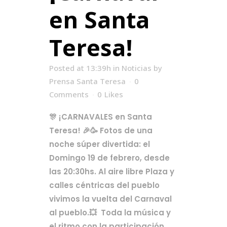
en Santa
Teresa!
Posted at 13:39h
in
Noticias
by
Prensa Santa Teresa
0
Comments
0
Likes
🎊 ¡CARNAVALES en Santa
Teresa! 🎉🥳 Fotos de una
noche súper divertida: el
Domingo 19 de febrero, desde
las 20:30hs. Al aire libre Plaza y
calles céntricas del pueblo
vivimos la vuelta del Carnaval
al pueblo.💥 Toda la música y
el ritmo con la participación...