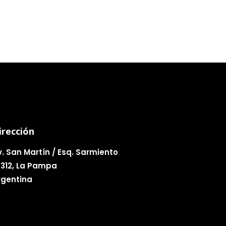
irección
v. San Martín / Esq. Sarmiento
6312, La Pampa
rgentina