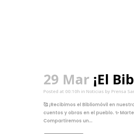
29 Mar
¡El Bi
Posted at 00:10h
in
Noticias
by
Prensa Sa
🥰 ¡Recibimos el Bibliomóvil en nuest
cuentos y obras en el pueblo. ✨ Martes
Compartiremos un...