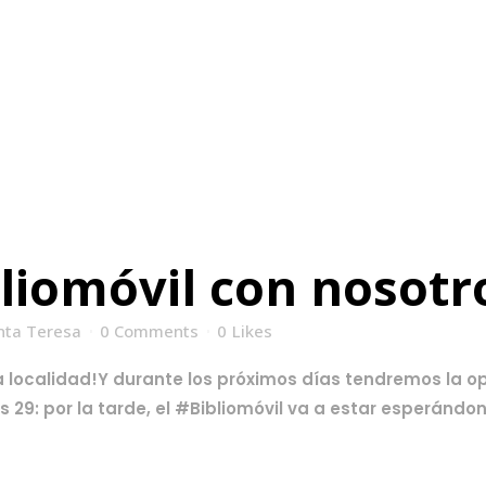
bliomóvil con nosotr
nta Teresa
0 Comments
0
Likes
ra localidad!Y durante los próximos días tendremos la 
 29: por la tarde, el #Bibliomóvil va a estar esperándon