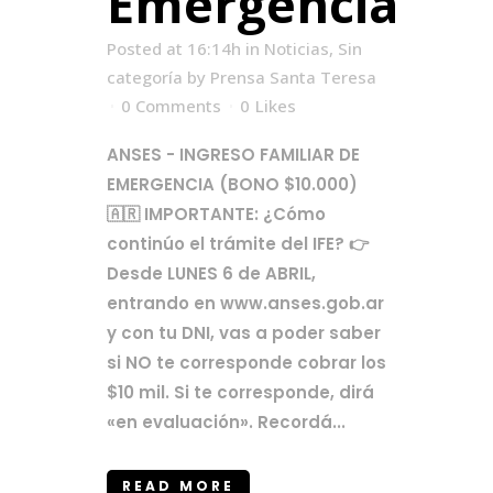
Emergencia
Posted at 16:14h
in
Noticias
,
Sin
categoría
by
Prensa Santa Teresa
0 Comments
0
Likes
ANSES - INGRESO FAMILIAR DE
EMERGENCIA (BONO $10.000)
🇦🇷 IMPORTANTE: ¿Cómo
continúo el trámite del IFE? 👉
Desde LUNES 6 de ABRIL,
entrando en www.anses.gob.ar
y con tu DNI, vas a poder saber
si NO te corresponde cobrar los
$10 mil. Si te corresponde, dirá
«en evaluación». Recordá...
READ MORE