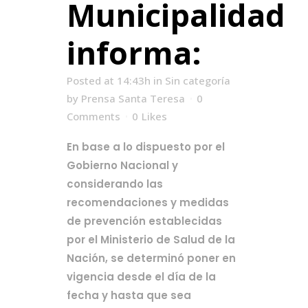
Municipalidad
informa:
Posted at 14:43h
in
Sin categoría
by
Prensa Santa Teresa
0
Comments
0
Likes
En base a lo dispuesto por el
Gobierno Nacional y
considerando las
recomendaciones y medidas
de prevención establecidas
por el Ministerio de Salud de la
Nación, se determinó poner en
vigencia desde el día de la
fecha y hasta que sea