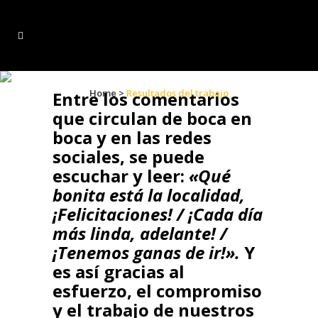
Resultados del trabajo
Home
>
Resultados del trabajo
Entre los comentarios
que circulan de boca en
boca y en las redes
sociales, se puede
escuchar y leer:
«Qué
bonita está la localidad,
¡Felicitaciones! / ¡Cada día
más linda, adelante! /
¡Tenemos ganas de ir!».
Y
es así gracias al
esfuerzo, el compromiso
y el trabajo de nuestros